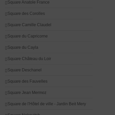
Square Anatole France
Square des Corolles
Square Camille Claudel
Square du Capricorne
Square du Cayla
Square Château du Loir
Square Deschanel
Square des Fauvelles
Square Jean Mermoz
Square de l'Hôtel de ville - Jardin Beit Mery