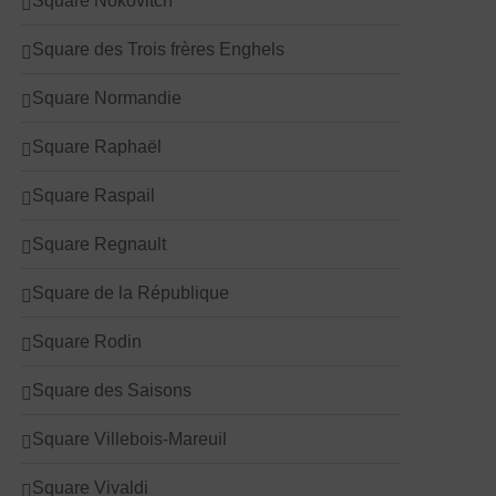
Square Nokovitch
Square des Trois frères Enghels
Square Normandie
Square Raphaël
Square Raspail
Square Regnault
Square de la République
Square Rodin
Square des Saisons
Square Villebois-Mareuil
Square Vivaldi