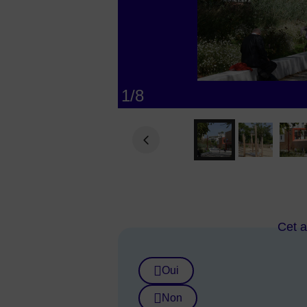
1
/
8
Cet ar
Oui
Non