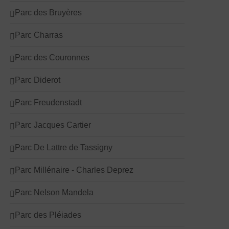
Parc des Bruyères
Parc Charras
Parc des Couronnes
Parc Diderot
Parc Freudenstadt
Parc Jacques Cartier
Parc De Lattre de Tassigny
Parc Millénaire - Charles Deprez
Parc Nelson Mandela
Parc des Pléiades