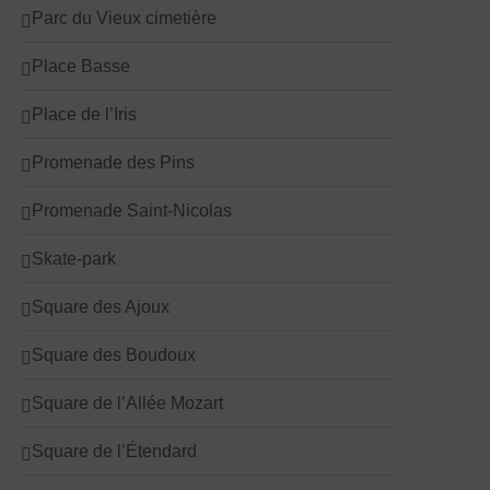
Parc du Vieux cimetière
Place Basse
Place de l’Iris
Promenade des Pins
Promenade Saint-Nicolas
Skate-park
Square des Ajoux
Square des Boudoux
Square de l’Allée Mozart
Square de l’Étendard