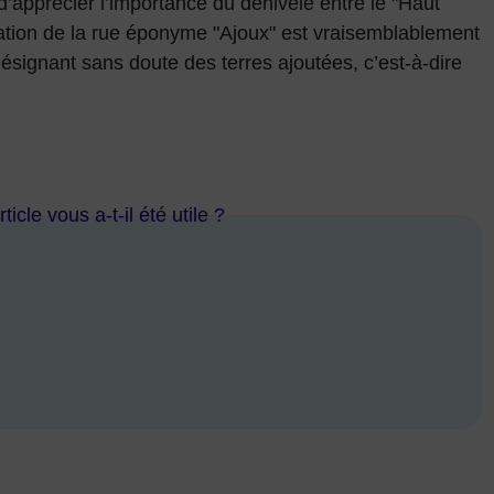
’apprécier l’importance du dénivelé entre le "Haut
lation de la rue éponyme "Ajoux" est vraisemblablement
ésignant sans doute des terres ajoutées, c’est-à-dire
ticle vous a-t-il été utile ?