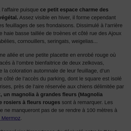
à l’affaire puisque
ce petit espace charme des
végétal.
Assez visible en hiver, il forme cependant
s feuillages de ses frondaisons. Dissimulé à l’arrière
ne haie basse taillée de troènes et côté rue des Ajoux
élies, cornouillers, seringats, weigelias...
e allée et une petite placette en enrobé rouge où
lacés à l’ombre bienfaitrice de deux zelkovas,
e la coloration automnale de leur feuillage, d’un
re côté de l’accès du parking, dont le square est isolé
ises, près de l’aire réservée aux chiens délimitée par
x, un magnolia à grandes fleurs (Magnolia
e rosiers à fleurs rouges
sont à remarquer. Les
re ne manqueront pas de se rendre à 100 mètres à
n Mermoz
.