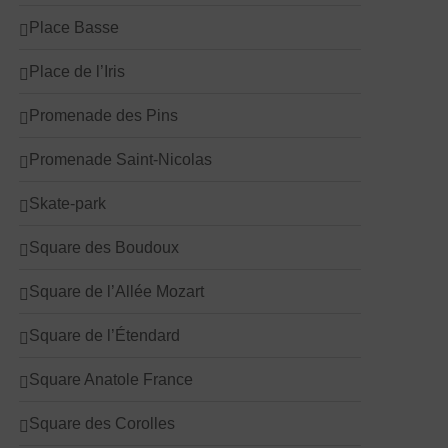
Place Basse
Place de l’Iris
Promenade des Pins
Promenade Saint-Nicolas
Skate-park
Square des Boudoux
Square de l’Allée Mozart
Square de l’Étendard
Square Anatole France
Square des Corolles