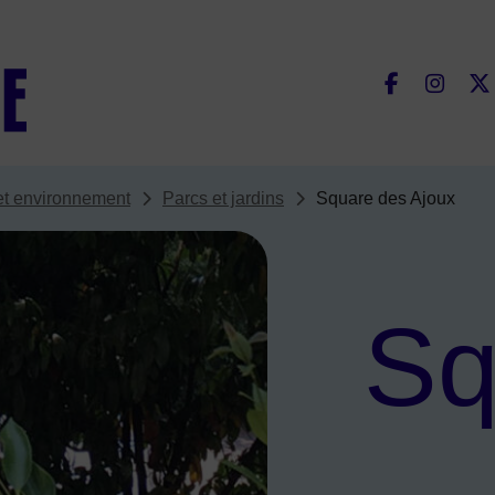
Fac
et environnement
Parcs et jardins
Square des Ajoux
Sq