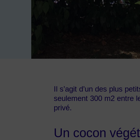
Image d'illustration de Square des Ajoux
Il s’agit d’un des plus peti
seulement 300 m2 entre le
privé.
Un cocon végét