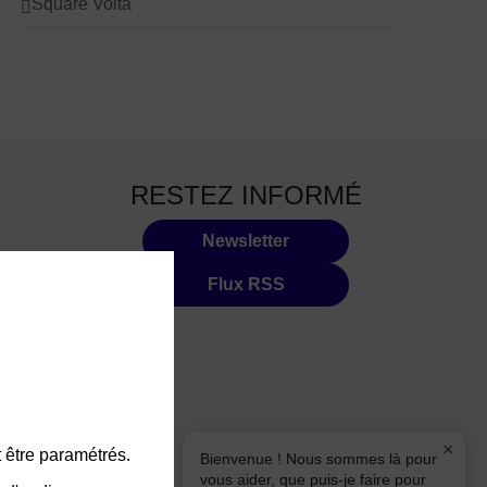
Square Volta
RESTEZ INFORMÉ
Newsletter
Flux RSS
×
 être paramétrés.
Bienvenue ! Nous sommes là pour
vous aider, que puis-je faire pour