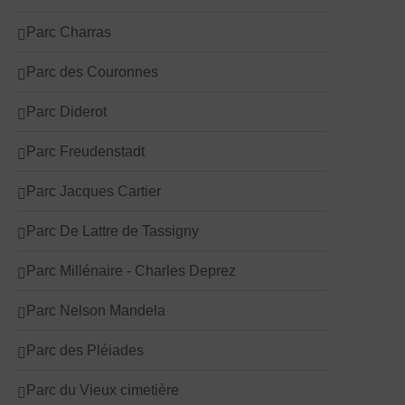
Parc Charras
Parc des Couronnes
Parc Diderot
Parc Freudenstadt
Parc Jacques Cartier
Parc De Lattre de Tassigny
Parc Millénaire - Charles Deprez
Parc Nelson Mandela
Parc des Pléiades
Parc du Vieux cimetière