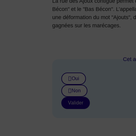
La rue des Ajoux contiguë permet d
Bécon" et le "Bas Bécon". L’appel
une déformation du mot "Ajouts", d
gagnées sur les marécages.
Cet ar
Oui
Non
Valider