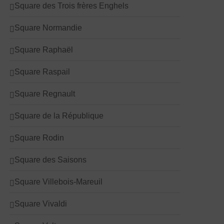
Square des Trois frères Enghels
Square Normandie
Square Raphaël
Square Raspail
Square Regnault
Square de la République
Square Rodin
Square des Saisons
Square Villebois-Mareuil
Square Vivaldi