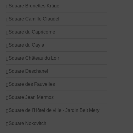
Square Brunettes Krüger
Square Camille Claudel
Square du Capricorne
Square du Cayla
Square Château du Loir
Square Deschanel
Square des Fauvelles
Square Jean Mermoz
Square de l'Hôtel de ville - Jardin Beit Mery
Square Nokovitch