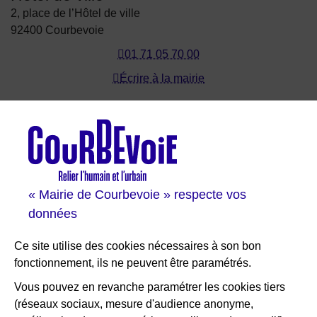
2, place de l’Hôtel de ville
92400 Courbevoie
01 71 05 70 00
Écrire à la mairie
Les sites de Courbevoie
Courbevoie espace famille
Val Courbevoie
Sortir à Courbevoie
« Mairie de Courbevoie » respecte vos
Solutions entreprises
données
Portail des bibliothèques
Plan interactif de Courbevoie
Ce site utilise des cookies nécessaires à son bon
Je participe Courbevoie
fonctionnement, ils ne peuvent être paramétrés.
Associations
Vous pouvez en revanche paramétrer les cookies tiers
(réseaux sociaux, mesure d'audience anonyme,
RESTEZ INFORMÉ