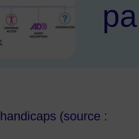
pa
-t-on ?
 handicaps (source :