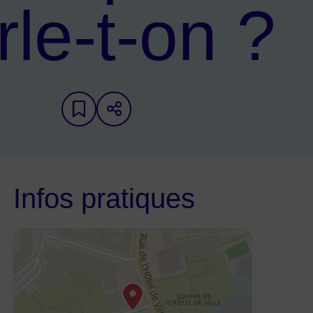
rle-t-on ?
Ajouter aux favoris
Partager sur les réseaux
Infos pratiques
48.895241,2.256307