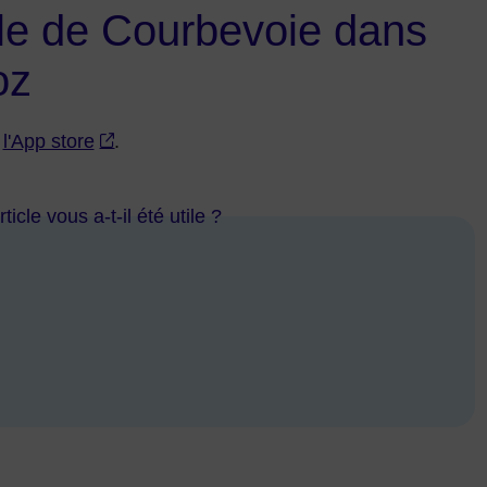
lle de Courbevoie dans
oz
t
l'App store
.
ticle vous a-t-il été utile ?