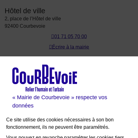
Hôtel de ville
2, place de l’Hôtel de ville
92400 Courbevoie
01 71 05 70 00
Écrire à la mairie
Les sites de Courbevoie
Courbevoie espace famille
Val Courbevoie
Sortir à Courbevoie
« Mairie de Courbevoie » respecte vos
Solutions entreprises
données
Portail des bibliothèques
Plan interactif de Courbevoie
Ce site utilise des cookies nécessaires à son bon
Je participe Courbevoie
fonctionnement, ils ne peuvent être paramétrés.
Associations
Vous pouvez en revanche paramétrer les cookies tiers