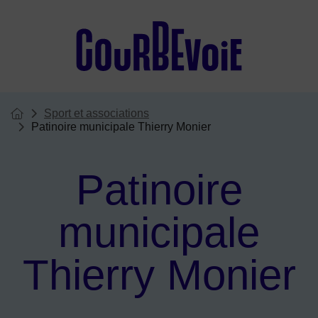
Menu de raccourcis
Sport et associations
Vous êtes ici :
Page d'accueil du site
Patinoire municipale Thierry Monier
Patinoire
municipale
Thierry Monier