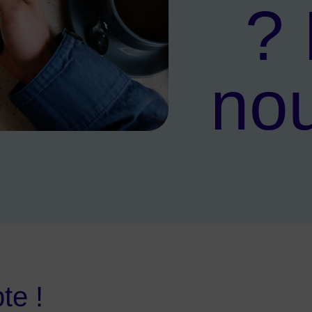
? 
nou
aites-le nous savoir !
te !