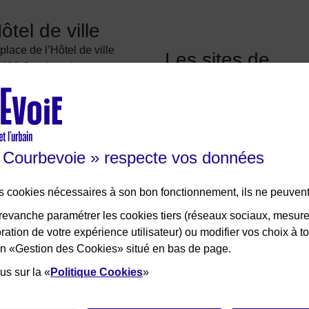
ôtel de ville
 place de l’Hôtel de ville
Les sites de
400 Courbevoie
Courbevoie
01 71 05 70 00
Courbevoie espace famille
crire à la mairie
Val Courbevoie
be
Sortir à Courbevoie
e Courbevoie » respecte vos données
Solutions entreprises
Portail des bibliothèques
des cookies nécessaires à son bon fonctionnement, ils ne peuvent
Plan interactif de Courbevoie
evanche paramétrer les cookies tiers (réseaux sociaux, mesur
Je participe Courbevoie
ation de votre expérience utilisateur) ou modifier vos choix à 
Associations
lien «Gestion des Cookies» situé en bas de page.
us sur la «
Politique Cookies
»