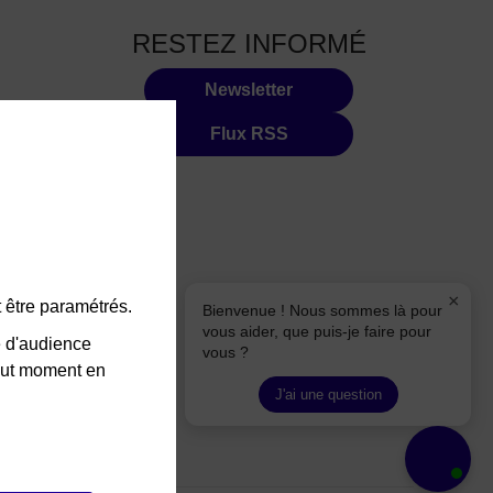
RESTEZ INFORMÉ
Newsletter
Flux RSS
×
 être paramétrés.
Bienvenue ! Nous sommes là pour
vous aider, que puis-je faire pour
e d'audience
vous ?
tout moment en
J'ai une question