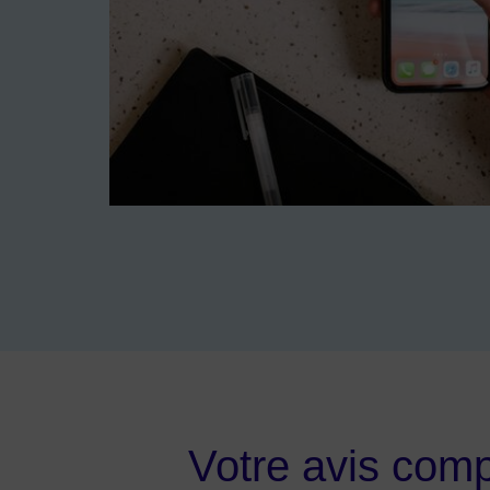
Image d'illustration de Vous likez nos réseaux ? F
Votre avis comp