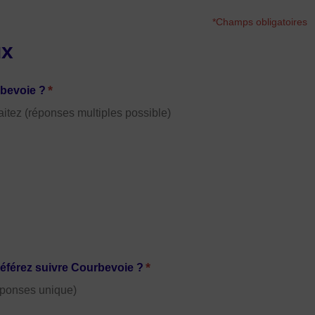
*Champs obligatoires
ux
*
rbevoie ?
itez (réponses multiples possible)
*
référez suivre Courbevoie ?
éponses unique)