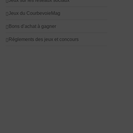
Jeux sur les réseaux sociaux
Jeux du CourbevoieMag
Bons d’achat à gagner
Réglements des jeux et concours