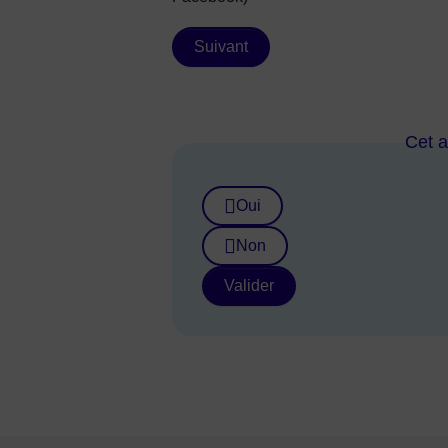
Suivant
Cet ar
Oui
Non
Valider