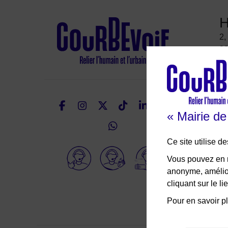
H
2,
92
É
Facebook
Instagram
Twitter
TikTok
LinkedIn
Youtu
« Mairie d
WhatsApp
Nous suivre
Ce site utilise 
Elioz
Vous pouvez en r
anonyme, amélior
cliquant sur le 
Pour en savoir pl