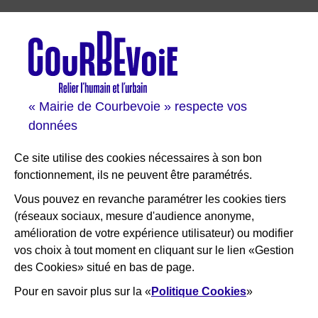
Les sites de Courbevoie
Courbevoie espace famille
Val Courbevoie
Sortir à Courbevoie
« Mairie de Courbevoie » respecte vos
Solutions entreprises
données
Portail des bibliothèques
Plan interactif de Courbevoie
Ce site utilise des cookies nécessaires à son bon
Je participe Courbevoie
fonctionnement, ils ne peuvent être paramétrés.
Associations
Vous pouvez en revanche paramétrer les cookies tiers
(réseaux sociaux, mesure d'audience anonyme,
RESTEZ INFORMÉ
amélioration de votre expérience utilisateur) ou modifier
vos choix à tout moment en cliquant sur le lien «Gestion
Newsletter
des Cookies» situé en bas de page.
Flux RSS
Pour en savoir plus sur la «
Politique Cookies
»
×
Bienvenue ! Nous sommes là pour
vous aider, que puis-je faire pour