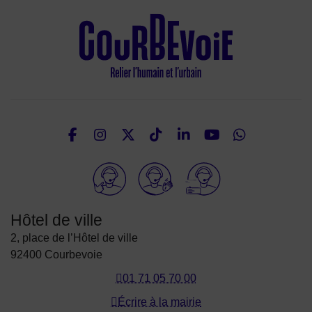
Facebook
Instagram
Twitter
TikTok
LinkedIn
Youtube
What
Nous suivre
Elioz
Hôtel de ville
2, place de l’Hôtel de ville
92400 Courbevoie
01 71 05 70 00
Écrire à la mairie