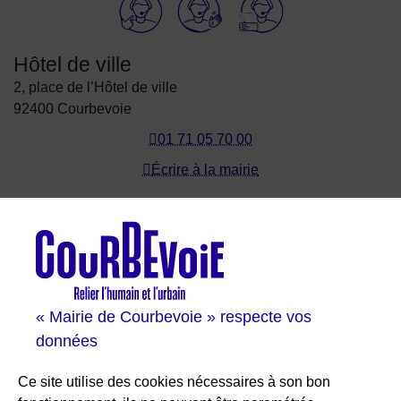
Hôtel de ville
2, place de l’Hôtel de ville
92400 Courbevoie
01 71 05 70 00
Écrire à la mairie
Les sites de Courbevoie
Courbevoie espace famille
Val Courbevoie
Sortir à Courbevoie
« Mairie de Courbevoie » respecte vos
Solutions entreprises
données
Portail des bibliothèques
Plan interactif de Courbevoie
Ce site utilise des cookies nécessaires à son bon
Je participe Courbevoie