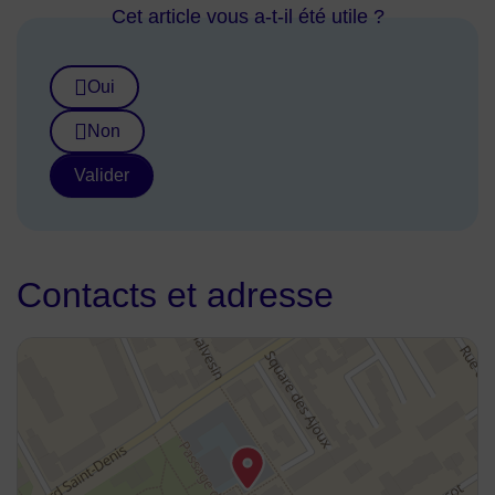
Cet article vous a-t-il été utile ?
Oui
Non
Valider
Contacts et adresse
48.90085817475804,2.2721205423302417