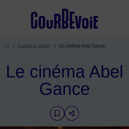
Menu de raccourcis
Culture & loisirs
Le cinéma Abel Gance
Vous êtes ici :
Page d'accueil du site
Le cinéma Abel
Gance
Ajouter aux favoris
Partager sur les 