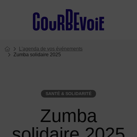
Menu de raccourcis
L'agenda de vos événements
Vous êtes ici :
Page d'accueil du site
Zumba solidaire 2025
SANTÉ & SOLIDARITÉ
Zumba
solidaire 2025