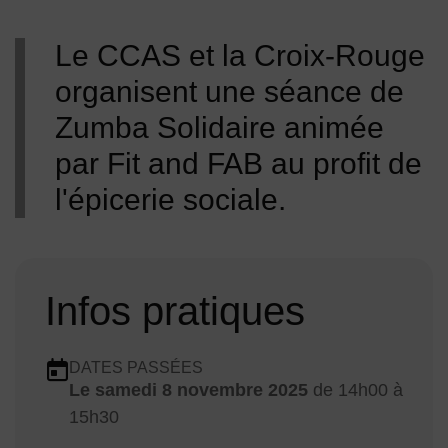
Image d'illustration de Zumba solidaire 2025
Le CCAS et la Croix-Rouge
organisent une séance de
Zumba Solidaire animée
par Fit and FAB au profit de
l'épicerie sociale.
Infos pratiques
Dates en cours
DATES PASSÉES
Le
samedi 8 novembre 2025
de 14h00 à
Dates :
15h30