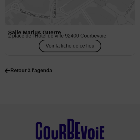
Salle Marius Guerre
Adresse :
2 place de l'Hôtel de ville 92400 Courbevoie
Voir la fiche de ce lieu
Retour à l'agenda