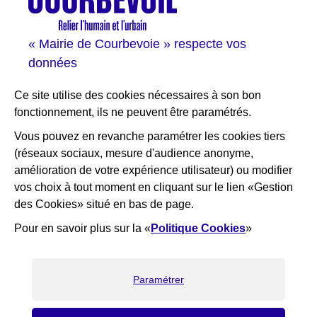
Val Courbevoie
Sortir à Courbevoie
« Mairie de Courbevoie » respecte vos
Solutions entreprises
données
Portail des bibliothèques
Plan interactif de Courbevoie
Ce site utilise des cookies nécessaires à son bon
Je participe Courbevoie
fonctionnement, ils ne peuvent être paramétrés.
Associations
Vous pouvez en revanche paramétrer les cookies tiers
(réseaux sociaux, mesure d'audience anonyme,
RESTEZ INFORMÉ
amélioration de votre expérience utilisateur) ou modifier
vos choix à tout moment en cliquant sur le lien «Gestion
Newsletter
des Cookies» situé en bas de page.
Flux RSS
Pour en savoir plus sur la «
Politique Cookies
»
×
Bienvenue ! Nous sommes là pour
vous aider, que puis-je faire pour
vous ?
Paramétrer
J'ai une question
Recrutement
Elioz
RGPD
Gestion des cookies