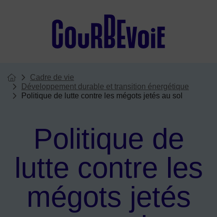
Menu de raccourcis
Cadre de vie
Vous êtes ici :
Page d'accueil du site
Développement durable et transition énergétique
Politique de lutte contre les mégots jetés au sol
Politique de
lutte contre les
mégots jetés