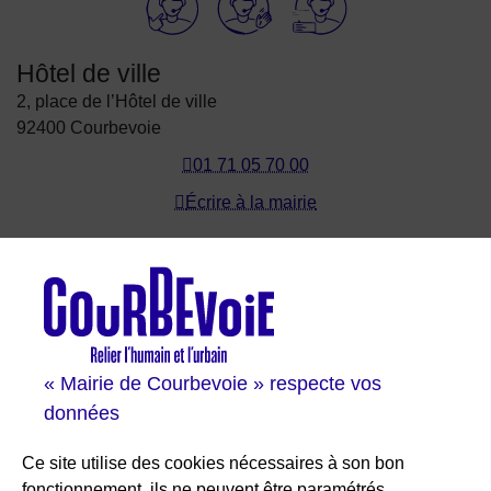
Hôtel de ville
2, place de l’Hôtel de ville
92400 Courbevoie
01 71 05 70 00
Écrire à la mairie
Les sites de Courbevoie
Courbevoie espace famille
Val Courbevoie
Sortir à Courbevoie
« Mairie de Courbevoie » respecte vos
Solutions entreprises
données
Portail des bibliothèques
Plan interactif de Courbevoie
Ce site utilise des cookies nécessaires à son bon
Je participe Courbevoie
fonctionnement, ils ne peuvent être paramétrés.