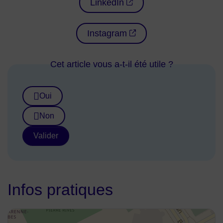
LinkedIn
Instagram
Cet article vous a-t-il été utile ?
Oui
Non
Valider
Infos pratiques
48.899883,2.259136