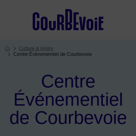
Menu de raccourcis
Culture & loisirs
Vous êtes ici :
Page d'accueil du site
Centre Événementiel de Courbevoie
Centre
Événementiel
de Courbevoie