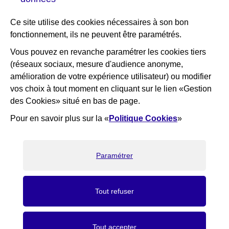
Plan interactif de Courbevoie
Ce site utilise des cookies nécessaires à son bon
Je participe Courbevoie
fonctionnement, ils ne peuvent être paramétrés.
Associations
Vous pouvez en revanche paramétrer les cookies tiers
(réseaux sociaux, mesure d'audience anonyme,
RESTEZ INFORMÉ
amélioration de votre expérience utilisateur) ou modifier
vos choix à tout moment en cliquant sur le lien «Gestion
Newsletter
des Cookies» situé en bas de page.
Flux RSS
Pour en savoir plus sur la «
Politique Cookies
»
×
Bienvenue ! Nous sommes là pour
vous aider, que puis-je faire pour
vous ?
Paramétrer
J'ai une question
Recrutement
Elioz
RGPD
Gestion des cookies
Accessibilité : partiellement conforme
Marchés Publics
Tout refuser
Mentions légales
Crédits
Tout accepter