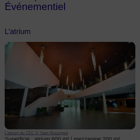
Événementiel
L’atrium
CEC_ATRIUM2.JPG L'atrium du CEC © Yann Rossignol
L'atrium du CEC © Yann Rossignol
Superficie : atrium 600 m² | mezzanine 200 m²