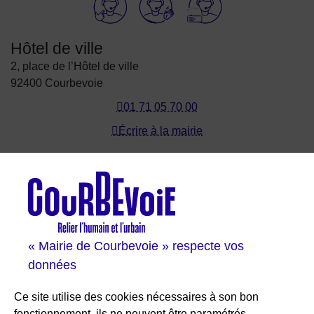
Hôtel de ville
2, place de l’Hôtel de ville
92400 Courbevoie
01 71 05 70 00
Écrire à la mairie
Les sites de Courbevoie
Courbevoie espace famille
Val Courbevoie
Sortir à Courbevoie
« Mairie de Courbevoie » respecte vos
Solutions entreprises
données
Portail des bibliothèques
Plan interactif de Courbevoie
Ce site utilise des cookies nécessaires à son bon
Je participe Courbevoie
fonctionnement, ils ne peuvent être paramétrés.