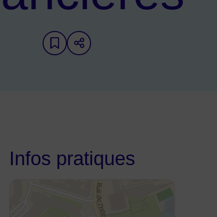
Ajouter aux favoris
Partager sur les réseaux
Infos pratiques
48.895241,2.256307