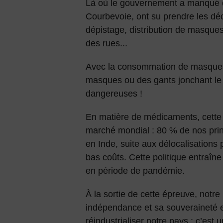
Là où le gouvernement a manqué d
Courbevoie, ont su prendre les déc
dépistage, distribution de masques
des rues...
Avec la consommation de masques j
masques ou des gants jonchant le s
dangereuses !
En matière de médicaments, cette
marché mondial : 80 % de nos princ
en Inde, suite aux délocalisations
bas coûts. Cette politique entraîn
en période de pandémie.
À la sortie de cette épreuve, notr
indépendance et sa souveraineté e
réindustrialiser notre pays : c’est 