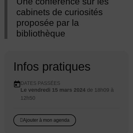
Une conférence sur les
cabinets de curiosités
proposée par la
bibliothèque
Infos pratiques
Dates en cours
DATES PASSÉES
Le
vendredi 15 mars 2024
de 18h09 à
Dates :
12h50
Ajouter à mon agenda