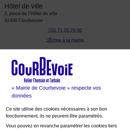
Hôtel de ville
2, place de l’Hôtel de ville
92400 Courbevoie
01 71 05 70 00
Écrire à la mairie
Les sites de Courbevoie
Courbevoie espace famille
Val Courbevoie
Sortir à Courbevoie
« Mairie de Courbevoie » respecte vos
Solutions entreprises
données
Portail des bibliothèques
Plan interactif de Courbevoie
Ce site utilise des cookies nécessaires à son bon
Je participe Courbevoie
fonctionnement, ils ne peuvent être paramétrés.
Associations
Vous pouvez en revanche paramétrer les cookies tiers