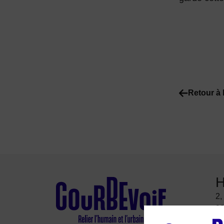
Retour à 
H
2,
92