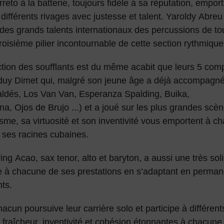
eto à la batterie, toujours fidèle à sa réputation, emport
différents rivages avec justesse et talent. Yaroldy Abre
s grands talents internationaux des percussions de tou
oisième pilier incontournable de cette section rythmique
ction des soufflants est du même acabit que leurs 5 com
duy Dimet qui, malgré son jeune âge a déjà accompagné
ldés, Los Van Van, Esperanza Spalding, Buika,
a, Ojos de Brujo ...) et a joué sur les plus grandes scèn
sme, sa virtuosité et son inventivité vous emportent à ch
 ses racines cubaines.
ving Acao, sax tenor, alto et baryton, a aussi une très soli
ve à chacune de ses prestations en s’adaptant en perma
nts.
acun poursuive leur carrière solo et participe à différent
 fraîcheur, inventivité et cohésion étonnantes à chacune 