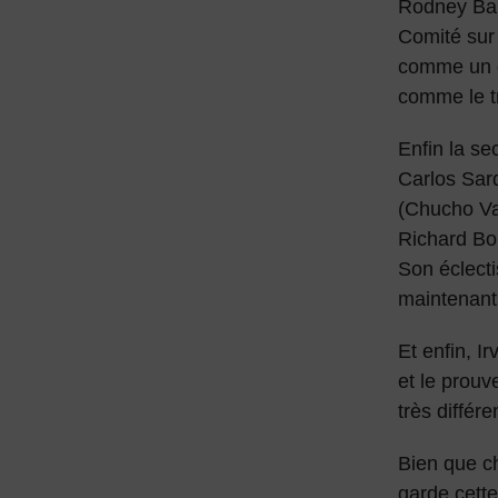
Rodney Barr
Comité sur 
comme un de
comme le tr
Enfin la se
Carlos Sar
(Chucho Va
Richard Bon
Son éclecti
maintenant
Et enfin, Ir
et le prou
très différe
Bien que ch
garde cette