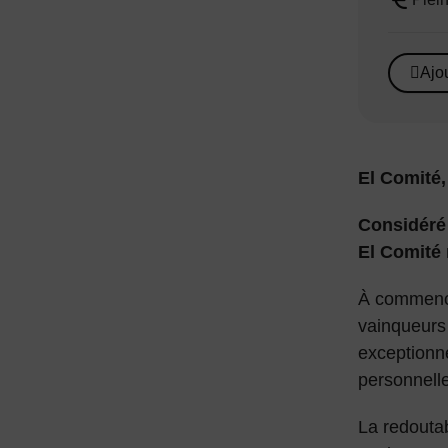
Tarif :
Ajo
El Comité,
Considéré 
El Comité 
À commence
vainqueurs
exceptionne
personnell
La redouta