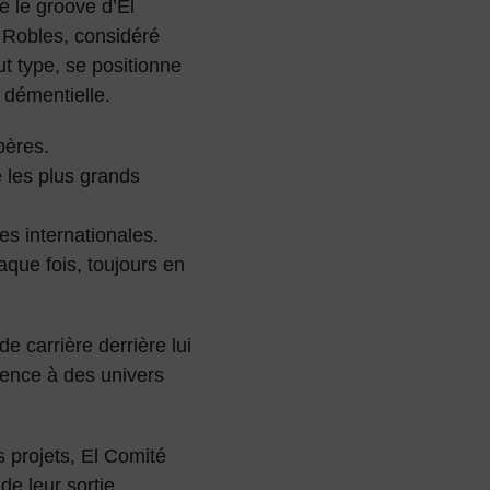
e le groove d’El
u Robles, considéré
t type, se positionne
 démentielle.
pères.
 les plus grands
es internationales.
aque fois, toujours en
de carrière derrière lui
nence à des univers
s projets, El Comité
de leur sortie.