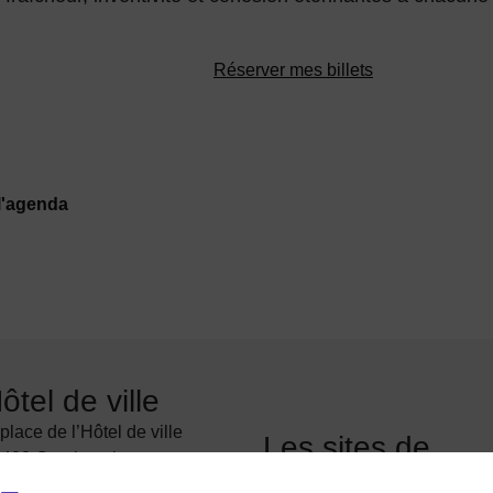
Réserver mes billets
l'agenda
ôtel de ville
 place de l’Hôtel de ville
Les sites de
400 Courbevoie
Courbevoie