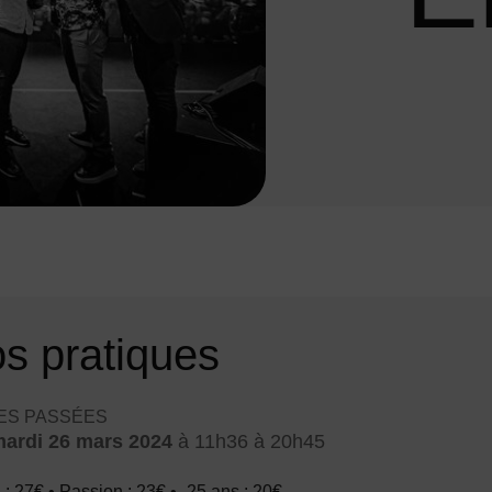
os pratiques
tes en cours
ES PASSÉES
ardi 26 mars 2024
à 11h36
à 20h45
 : 27€ • Passion : 23€ • -25 ans : 20€