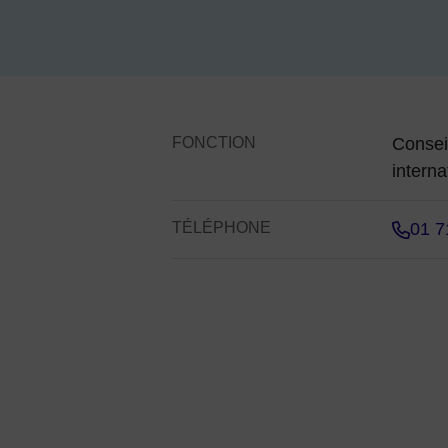
Contenu de la f
FONCTION
Consei
interna
TÉLÉPHONE
01 7