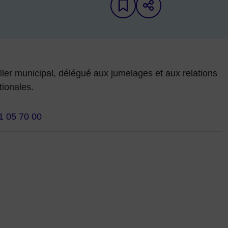
Ajouter aux favori
Partager sur 
iche d'annuaire
ller municipal, délégué aux jumelages et aux relations
tionales.
1 05 70 00