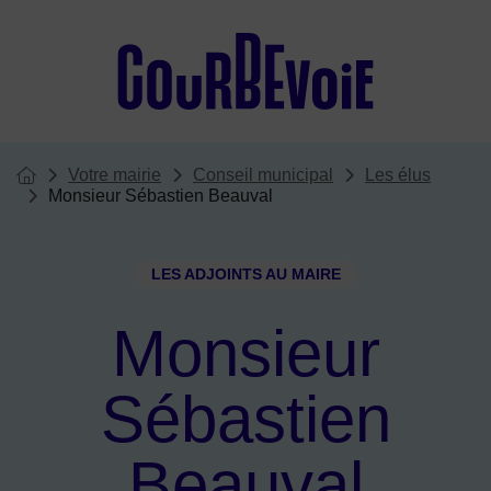
Menu de raccourcis
Votre mairie
Conseil municipal
Les élus
Vous êtes ici :
Page d'accueil du site
Monsieur Sébastien Beauval
LES ADJOINTS AU MAIRE
Monsieur
Sébastien
Beauval