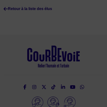
Retour à la liste des élus
Facebook
Instagram
Twitter
TikTok
LinkedIn
Youtube
What
Nous suivre
Elioz