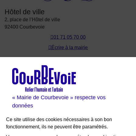
Hôtel de ville
2, place de l’Hôtel de ville
92400 Courbevoie
01 71 05 70 00
Écrire à la mairie
Les sites de Courbevoie
Courbevoie espace famille
Val Courbevoie
Sortir à Courbevoie
« Mairie de Courbevoie » respecte vos
Solutions entreprises
données
Portail des bibliothèques
Plan interactif de Courbevoie
Ce site utilise des cookies nécessaires à son bon
Je participe Courbevoie
fonctionnement, ils ne peuvent être paramétrés.
Associations