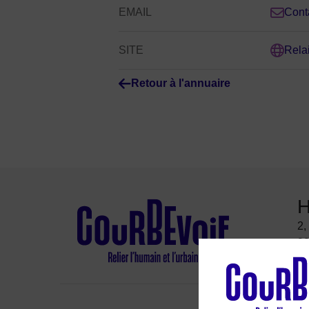
EMAIL
Conta
SITE
Relai
Retour à l'annuaire
H
2,
92
É