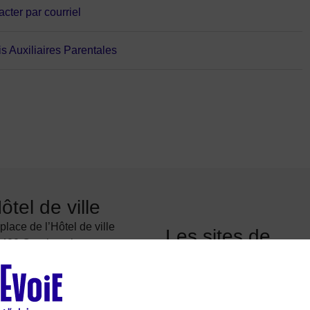
cter par courriel
s Auxiliaires Parentales
ôtel de ville
 place de l’Hôtel de ville
Les sites de
400 Courbevoie
Courbevoie
01 71 05 70 00
Courbevoie espace famille
crire à la mairie
Val Courbevoie