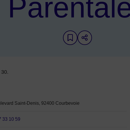
Parental
Ajouter aux favori
Partager sur 
iche d'annuaire
 30.
levard Saint-Denis, 92400 Courbevoie
7 33 10 59