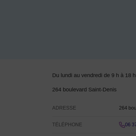
Contenu de la f
Du lundi au vendredi de 9 h à 18 h
264 boulevard Saint-Denis
ADRESSE
264 bou
TÉLÉPHONE
06 3