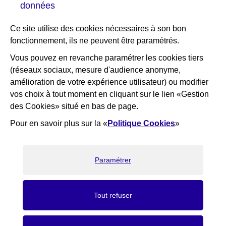
données
Portail des bibliothèques
Plan interactif de Courbevoie
Ce site utilise des cookies nécessaires à son bon
Je participe Courbevoie
fonctionnement, ils ne peuvent être paramétrés.
Associations
Vous pouvez en revanche paramétrer les cookies tiers
(réseaux sociaux, mesure d'audience anonyme,
RESTEZ INFORMÉ
amélioration de votre expérience utilisateur) ou modifier
vos choix à tout moment en cliquant sur le lien «Gestion
Newsletter
des Cookies» situé en bas de page.
Flux RSS
Pour en savoir plus sur la «
Politique Cookies
»
×
Bienvenue ! Nous sommes là pour
vous aider, que puis-je faire pour
vous ?
Paramétrer
J'ai une question
Recrutement
Elioz
RGPD
Gestion des cookies
Accessibilité : partiellement conforme
Marchés Publics
Tout refuser
Mentions légales
Crédits