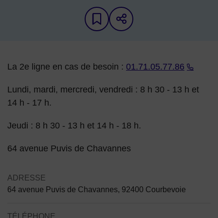
Ajouter aux favoris
Partager sur les 
Contenu de la fiche d'annuair
La 2e ligne en cas de besoin :
01.71.05.77.86
Lundi, mardi, mercredi, vendredi : 8 h 30 - 13 h et
14 h - 17 h.
Jeudi : 8 h 30 - 13 h et 14 h - 18 h.
64 avenue Puvis de Chavannes
ADRESSE
64 avenue Puvis de Chavannes, 92400 Courbevoie
TÉLÉPHONE