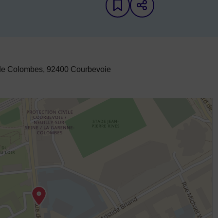
Ajouter aux favori
Partager sur 
iche d'annuaire
de Colombes, 92400 Courbevoie