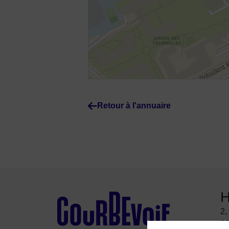
Retour à l'annuaire
H
2,
92