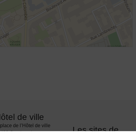
ôtel de ville
 place de l’Hôtel de ville
Les sites de
400 Courbevoie