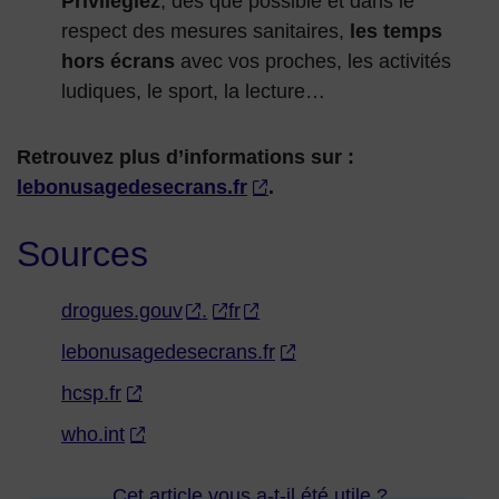
Privilégiez
, dès que possible et dans le
respect des mesures sanitaires,
les temps
hors écrans
avec vos proches, les activités
ludiques, le sport, la lecture…
Retrouvez plus d’informations sur :
lebonusagedesecrans.fr
.
Sources
drogues.gouv
.
fr
lebonusagedesecrans.fr
hcsp.fr
who.int
Cet article vous a-t-il été utile ?