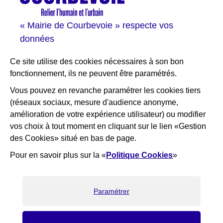
Sortir à Courbevoie
« Mairie de Courbevoie » respecte vos
Solutions entreprises
données
Portail des bibliothèques
Plan interactif de Courbevoie
Ce site utilise des cookies nécessaires à son bon
Je participe Courbevoie
fonctionnement, ils ne peuvent être paramétrés.
Associations
Vous pouvez en revanche paramétrer les cookies tiers
(réseaux sociaux, mesure d'audience anonyme,
RESTEZ INFORMÉ
amélioration de votre expérience utilisateur) ou modifier
vos choix à tout moment en cliquant sur le lien «Gestion
Newsletter
des Cookies» situé en bas de page.
Flux RSS
Pour en savoir plus sur la «
Politique Cookies
»
×
Bienvenue ! Nous sommes là pour
vous aider, que puis-je faire pour
vous ?
Paramétrer
J'ai une question
Recrutement
Elioz
RGPD
Gestion des cookies
Accessibilité : partiellement conforme
Marchés Publics