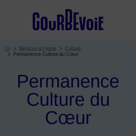
Menu de raccourcis
Services en ligne
Culture
Vous êtes ici :
Page d'accueil du site
Permanence Culture du Cœur
Permanence
Culture du
Cœur