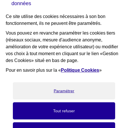
données
Portail des bibliothèques
Plan interactif de Courbevoie
Ce site utilise des cookies nécessaires à son bon
Je participe Courbevoie
fonctionnement, ils ne peuvent être paramétrés.
Associations
Vous pouvez en revanche paramétrer les cookies tiers
(réseaux sociaux, mesure d'audience anonyme,
RESTEZ INFORMÉ
amélioration de votre expérience utilisateur) ou modifier
vos choix à tout moment en cliquant sur le lien «Gestion
Newsletter
des Cookies» situé en bas de page.
Flux RSS
Pour en savoir plus sur la «
Politique Cookies
»
×
Bienvenue ! Nous sommes là pour
vous aider, que puis-je faire pour
vous ?
Paramétrer
J'ai une question
Recrutement
Elioz
RGPD
Gestion des cookies
Accessibilité : partiellement conforme
Marchés Publics
Tout refuser
Mentions légales
Crédits