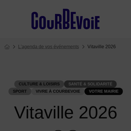
Menu de raccourcis
L'agenda de vos événements
Vitaville 2026
Vous êtes ici :
Page d'accueil du site
CULTURE & LOISIRS
SANTÉ & SOLIDARITÉ
SPORT
VIVRE À COURBEVOIE
VOTRE MAIRIE
Vitaville 2026