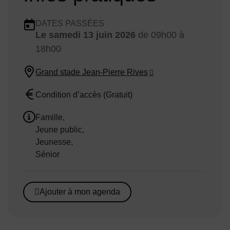
Dates en cours
DATES PASSÉES
Le
samedi 13 juin 2026
de 09h00 à
Dates :
18h00
Grand stade Jean-Pierre Rives
Lieu :
Condition d’accès (Gratuit)
Tarif :
Famille
Jeune public
Public concerné :
Jeunesse
Sénior
Ajouter à mon agenda