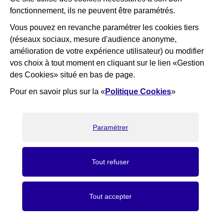
Voir la fiche de ce lieu
fonctionnement, ils ne peuvent être paramétrés.
Vous pouvez en revanche paramétrer les cookies tiers
(réseaux sociaux, mesure d'audience anonyme,
Retour à l'agenda
amélioration de votre expérience utilisateur) ou modifier
vos choix à tout moment en cliquant sur le lien «Gestion
des Cookies» situé en bas de page.
Pour en savoir plus sur la «
Politique Cookies
»
×
Bienvenue ! Nous sommes là pour
vous aider, que puis-je faire pour
vous ?
Paramétrer
J'ai une question
Tout refuser
Facebook
Instagram
Twitter
TikTok
LinkedIn
Youtube
What
Tout accepter
Nous suivre
navigation principale
Activation du mode éco,
Désactivation du mode é
Mon espace
Mode eco
Recherche
Accès rapides