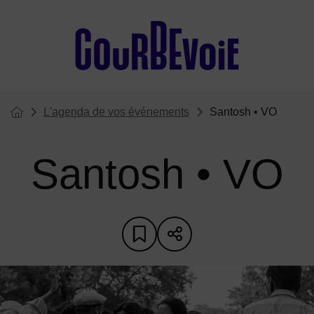
Menu de raccourcis
L'agenda de vos événements
Santosh • VO
Vous êtes ici :
Page d'accueil du site
Santosh • VO
Ajouter aux favoris
Partager sur les 