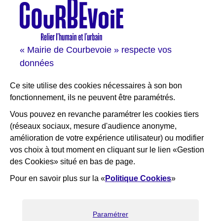
Courbevoie espace famille
Val Courbevoie
Sortir à Courbevoie
« Mairie de Courbevoie » respecte vos
Solutions entreprises
données
Portail des bibliothèques
Plan interactif de Courbevoie
Ce site utilise des cookies nécessaires à son bon
Je participe Courbevoie
fonctionnement, ils ne peuvent être paramétrés.
Associations
Vous pouvez en revanche paramétrer les cookies tiers
(réseaux sociaux, mesure d'audience anonyme,
RESTEZ INFORMÉ
amélioration de votre expérience utilisateur) ou modifier
vos choix à tout moment en cliquant sur le lien «Gestion
Newsletter
des Cookies» situé en bas de page.
Flux RSS
Pour en savoir plus sur la «
Politique Cookies
»
×
Bienvenue ! Nous sommes là pour
vous aider, que puis-je faire pour
vous ?
Paramétrer