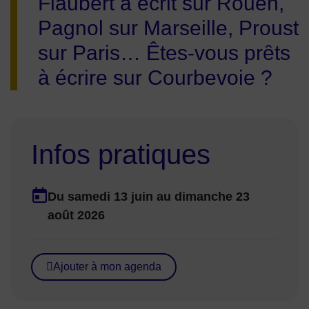
Flaubert a écrit sur Rouen,
Pagnol sur Marseille, Proust
sur Paris… Êtes-vous prêts
à écrire sur Courbevoie ?
Infos pratiques
Dates en cours
Du
samedi 13 juin
au
dimanche 23
Dates :
août 2026
Ajouter à mon agenda