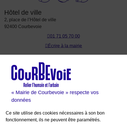
Hôtel de ville
2, place de l’Hôtel de ville
92400 Courbevoie
01 71 05 70 00
Écrire à la mairie
Les sites de Courbevoie
Courbevoie espace famille
Val Courbevoie
Sortir à Courbevoie
« Mairie de Courbevoie » respecte vos
Solutions entreprises
données
Portail des bibliothèques
Plan interactif de Courbevoie
Ce site utilise des cookies nécessaires à son bon
Je participe Courbevoie
fonctionnement, ils ne peuvent être paramétrés.
Associations