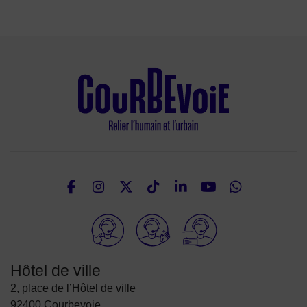
Facebook
Instagram
Twitter
TikTok
LinkedIn
Youtube
What
Nous suivre
Elioz
Hôtel de ville
2, place de l’Hôtel de ville
92400 Courbevoie