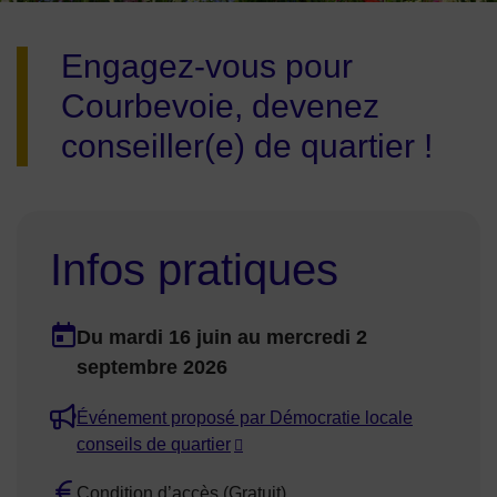
Image d'illustration de Renouvellement des conseils de quart
Engagez-vous pour
Courbevoie, devenez
conseiller(e) de quartier !
Infos pratiques
Dates en cours
Du
mardi 16 juin
au
mercredi 2
Dates :
septembre 2026
Événement proposé par Démocratie locale
conseils de quartier
Condition d’accès (Gratuit)