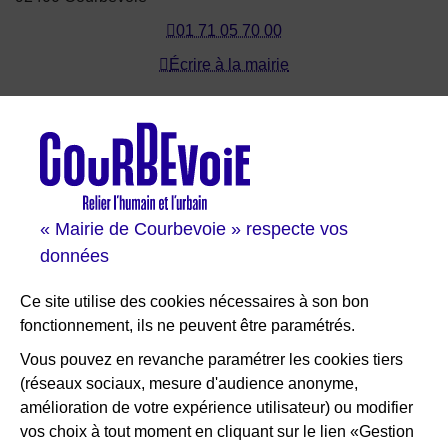
01 71 05 70 00
Écrire à la mairie
Les sites de Courbevoie
Courbevoie espace famille
Val Courbevoie
Sortir à Courbevoie
« Mairie de Courbevoie » respecte vos
Solutions entreprises
données
Portail des bibliothèques
Plan interactif de Courbevoie
Ce site utilise des cookies nécessaires à son bon
Je participe Courbevoie
fonctionnement, ils ne peuvent être paramétrés.
Associations
Vous pouvez en revanche paramétrer les cookies tiers
(réseaux sociaux, mesure d'audience anonyme,
RESTEZ INFORMÉ
amélioration de votre expérience utilisateur) ou modifier
vos choix à tout moment en cliquant sur le lien «Gestion
Newsletter