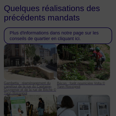
Quelques réalisations des
précédents mandats
Plus d'informations dans notre page sur les
conseils de quartier en cliquant ici.
Gambetta : réaménagement du carrefour de la rue du Capitai
Bécon : forêt nourricière Volta. 
Gambetta : réaménagement du
Bécon : forêt nourricière Volta ©
carrefour de la rue du Capitaine-
Yann Rossignol
Guynemer et de la rue de Bitche ©
Yann Rossignol
Faubourg-de-l'Arche : micro forêt urbaine. Faubourg-de-l'Arc
Cœur-de-ville : bornes du patri