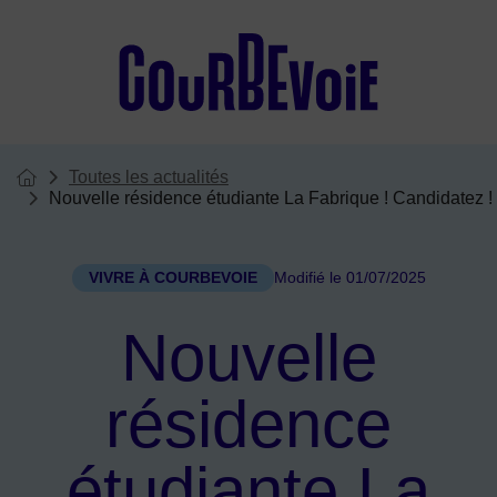
Menu de raccourcis
Toutes les actualités
Vous êtes ici :
Page d'accueil du site
Nouvelle résidence étudiante La Fabrique ! Candidatez !
VIVRE À COURBEVOIE
Modifié le 01/07/2025
Nouvelle
résidence
étudiante La