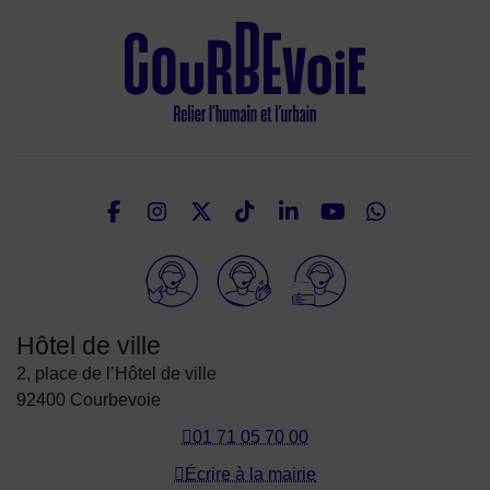
Facebook
Instagram
Twitter
TikTok
LinkedIn
Youtube
What
Nous suivre
Elioz
Hôtel de ville
2, place de l’Hôtel de ville
92400 Courbevoie
01 71 05 70 00
Écrire à la mairie