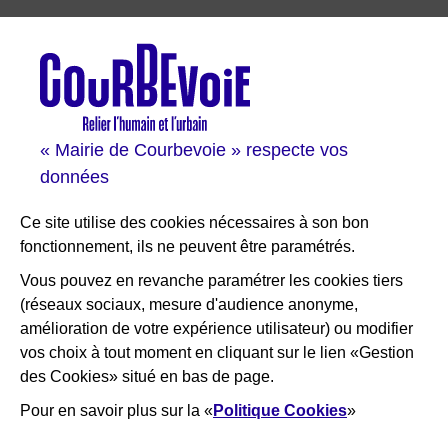
Les sites de Courbevoie
Courbevoie espace famille
Val Courbevoie
Sortir à Courbevoie
« Mairie de Courbevoie » respecte vos
Solutions entreprises
données
Portail des bibliothèques
Plan interactif de Courbevoie
Ce site utilise des cookies nécessaires à son bon
Je participe Courbevoie
fonctionnement, ils ne peuvent être paramétrés.
Associations
Vous pouvez en revanche paramétrer les cookies tiers
(réseaux sociaux, mesure d'audience anonyme,
RESTEZ INFORMÉ
amélioration de votre expérience utilisateur) ou modifier
vos choix à tout moment en cliquant sur le lien «Gestion
Newsletter
des Cookies» situé en bas de page.
Flux RSS
Pour en savoir plus sur la «
Politique Cookies
»
×
Bienvenue ! Nous sommes là pour
vous aider, que puis-je faire pour