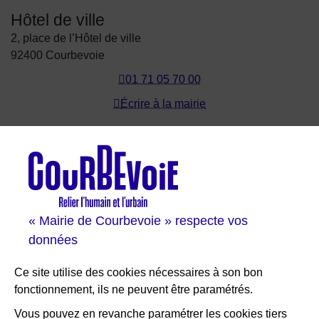
Hôtel de ville
2, place de l’Hôtel de ville
92400 Courbevoie
01 71 05 70 00
Écrire à la mairie
Les sites de Courbevoie
Courbevoie espace famille
Val Courbevoie
Sortir à Courbevoie
« Mairie de Courbevoie » respecte vos
Solutions entreprises
données
Portail des bibliothèques
Plan interactif de Courbevoie
Ce site utilise des cookies nécessaires à son bon
Je participe Courbevoie
fonctionnement, ils ne peuvent être paramétrés.
Associations
Vous pouvez en revanche paramétrer les cookies tiers