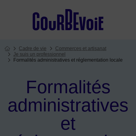
Menu de raccourcis
Cadre de vie
Commerces et artisanat
Vous êtes ici :
Page d'accueil du site
Je suis un professionnel
Formalités administratives et réglementation locale
Formalités
administratives
et