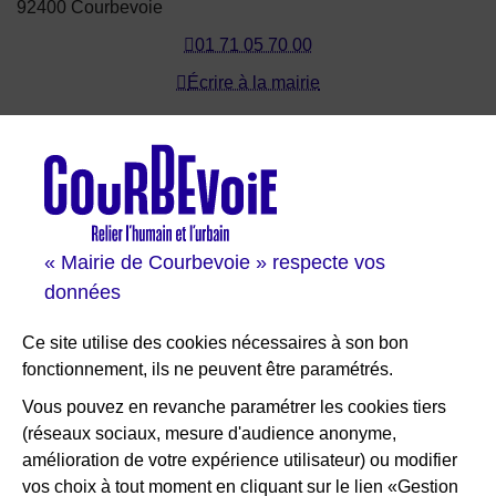
92400 Courbevoie
01 71 05 70 00
Écrire à la mairie
Les sites de Courbevoie
Courbevoie espace famille
Val Courbevoie
Sortir à Courbevoie
« Mairie de Courbevoie » respecte vos
Solutions entreprises
données
Portail des bibliothèques
Plan interactif de Courbevoie
Ce site utilise des cookies nécessaires à son bon
Je participe Courbevoie
fonctionnement, ils ne peuvent être paramétrés.
Associations
Vous pouvez en revanche paramétrer les cookies tiers
(réseaux sociaux, mesure d'audience anonyme,
RESTEZ INFORMÉ
amélioration de votre expérience utilisateur) ou modifier
vos choix à tout moment en cliquant sur le lien «Gestion