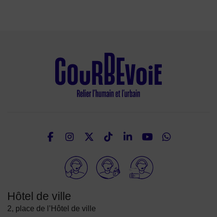
Facebook
Instagram
Twitter
TikTok
LinkedIn
Youtube
What
Nous suivre
Elioz
Hôtel de ville
2, place de l’Hôtel de ville