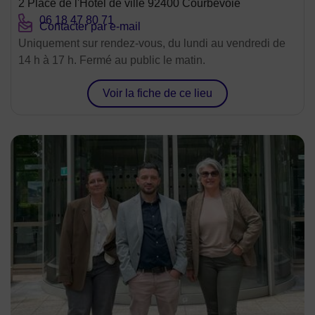
Adresse :
2 Place de l'Hôtel de ville 92400 Courbevoie
Tél. :
06 18 47 80 71
Courriel :
Contacter par e-mail
Horaires :
Uniquement sur rendez-vous, du lundi au vendredi de
14 h à 17 h. Fermé au public le matin.
Voir la fiche de ce lieu
service-commerce-artisanat-equipe