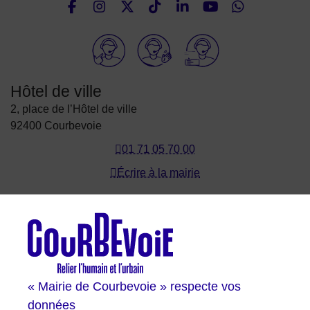
Nous suivre
Elioz
Hôtel de ville
2, place de l’Hôtel de ville
92400 Courbevoie
01 71 05 70 00
Écrire à la mairie
Les sites de Courbevoie
Courbevoie espace famille
Val Courbevoie
Sortir à Courbevoie
« Mairie de Courbevoie » respecte vos
Solutions entreprises
données
Portail des bibliothèques