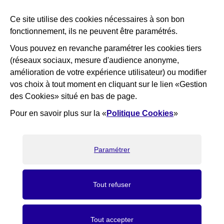
Plan interactif de Courbevoie
Ce site utilise des cookies nécessaires à son bon
Je participe Courbevoie
fonctionnement, ils ne peuvent être paramétrés.
Associations
Vous pouvez en revanche paramétrer les cookies tiers
(réseaux sociaux, mesure d'audience anonyme,
RESTEZ INFORMÉ
amélioration de votre expérience utilisateur) ou modifier
vos choix à tout moment en cliquant sur le lien «Gestion
Newsletter
des Cookies» situé en bas de page.
Flux RSS
Pour en savoir plus sur la «
Politique Cookies
»
×
Bienvenue ! Nous sommes là pour
vous aider, que puis-je faire pour
vous ?
Paramétrer
J'ai une question
Recrutement
Elioz
RGPD
Gestion des cookies
Accessibilité : partiellement conforme
Marchés Publics
Tout refuser
Mentions légales
Crédits
Tout accepter