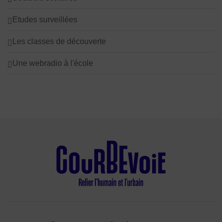
Etudes surveillées
Les classes de découverte
Une webradio à l'école
Facebook
Instagram
Twitter
TikTok
LinkedIn
Youtube
What