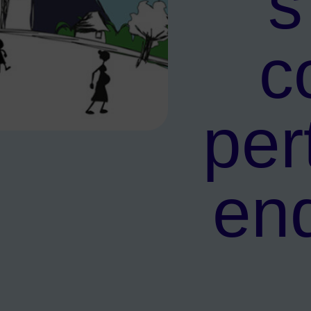
s
c
per
re les perturbateurs endocriniens
end