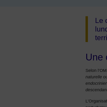
Le 
lun
ter
Une c
Selon l’OMS
naturelle o
endocrinien
descendan
L’Organisa