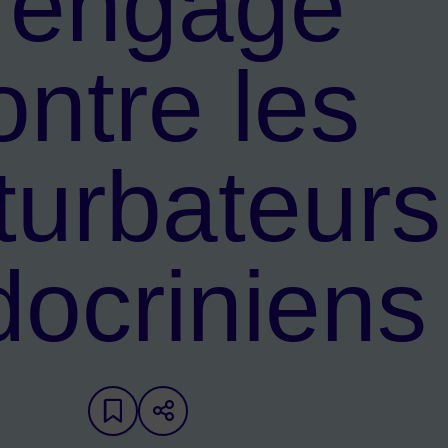
’engage
ontre les
turbateurs
ocriniens
Ajouter aux favoris
Partager sur les réseaux