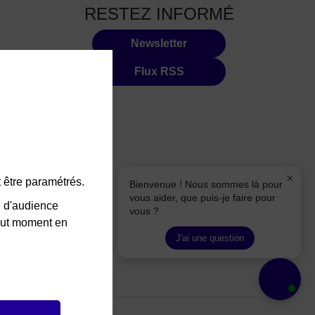
RESTEZ INFORMÉ
Newsletter
Flux RSS
×
 être paramétrés.
Bienvenue ! Nous sommes là pour
vous aider, que puis-je faire pour
e d'audience
vous ?
tout moment en
J'ai une question