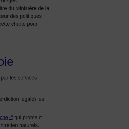
rotégés.
tre du Ministère de la
œur des politiques
cette charte pour
oie
par les services
rdiction légale) les
èche
qui promeut
ntretien naturels.