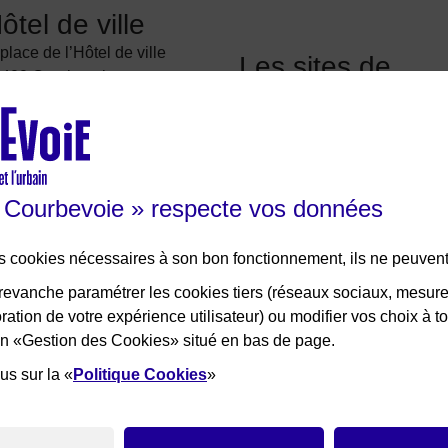
ôtel de ville
 place de l’Hôtel de ville
Les sites de
400 Courbevoie
Courbevoie
01 71 05 70 00
Courbevoie espace famille
crire à la mairie
Val Courbevoie
be
Sortir à Courbevoie
e Courbevoie » respecte vos données
Solutions entreprises
Portail des bibliothèques
des cookies nécessaires à son bon fonctionnement, ils ne peuvent
Plan interactif de Courbevoie
evanche paramétrer les cookies tiers (réseaux sociaux, mesur
Je participe Courbevoie
ation de votre expérience utilisateur) ou modifier vos choix à 
Associations
lien «Gestion des Cookies» situé en bas de page.
us sur la «
Politique Cookies
»