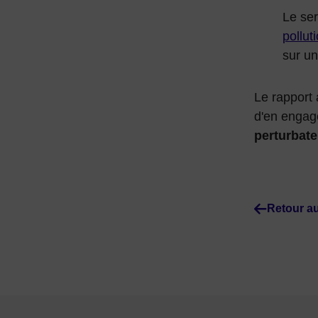
Le ser
polluti
sur un
Le rapport 
d'en engag
perturbate
Retour au