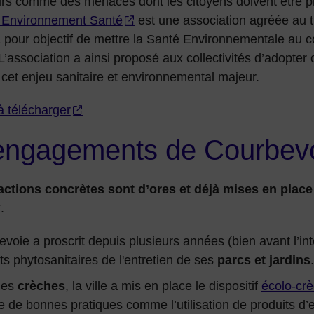
urs comme des menaces dont les citoyens doivent être p
Environnement Santé
est une association agréée au ti
 pour objectif de mettre la Santé Environnementale au c
L’association a ainsi proposé aux collectivités d’adopter 
cet enjeu sanitaire et environnemental majeur.
à télécharger
engagements de Courbev
actions concrètes sont d’ores et déjà mises en place
.
voie a proscrit depuis plusieurs années (bien avant l’inte
ts phytosanitaires de l'entretien de ses
parcs et jardins
.
les
crèches
, la ville a mis en place le dispositif
écolo-cr
e de bonnes pratiques comme l’utilisation de produits d’e