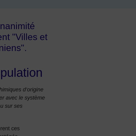
unanimité
t "Villes et
niens".
pulation
himiques d’origine
érer avec le système
ou sur ses
rent ces