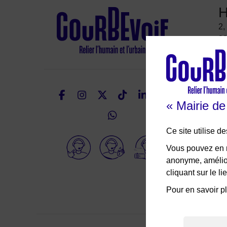
H
2,
92
É
Facebook
Instagram
Twitter
TikTok
LinkedIn
Youtu
« Mairie d
WhatsApp
Nous suivre
Ce site utilise 
Elioz
Vous pouvez en r
anonyme, amélior
cliquant sur le 
Pour en savoir pl