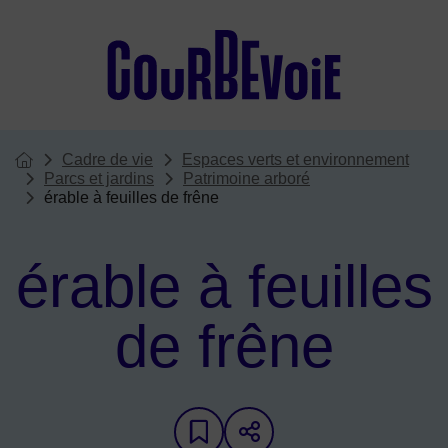
Menu de raccourcis
Cadre de vie
Espaces verts et environnement
Vous êtes ici :
Page d'accueil du site
Parcs et jardins
Patrimoine arboré
érable à feuilles de frêne
érable à feuilles
de frêne
Ajouter aux favoris
Partager sur les 