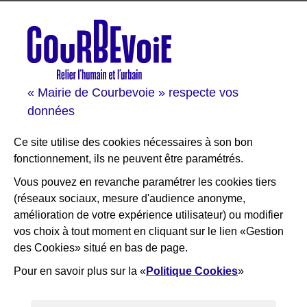
Les sites de Courbevoie
Courbevoie espace famille
Val Courbevoie
Sortir à Courbevoie
« Mairie de Courbevoie » respecte vos
Solutions entreprises
données
Portail des bibliothèques
Plan interactif de Courbevoie
Ce site utilise des cookies nécessaires à son bon
Je participe Courbevoie
fonctionnement, ils ne peuvent être paramétrés.
Associations
Vous pouvez en revanche paramétrer les cookies tiers
(réseaux sociaux, mesure d'audience anonyme,
RESTEZ INFORMÉ
amélioration de votre expérience utilisateur) ou modifier
vos choix à tout moment en cliquant sur le lien «Gestion
Newsletter
des Cookies» situé en bas de page.
Flux RSS
Pour en savoir plus sur la «
Politique Cookies
»
×
Bienvenue ! Nous sommes là pour
vous aider, que puis-je faire pour
vous ?