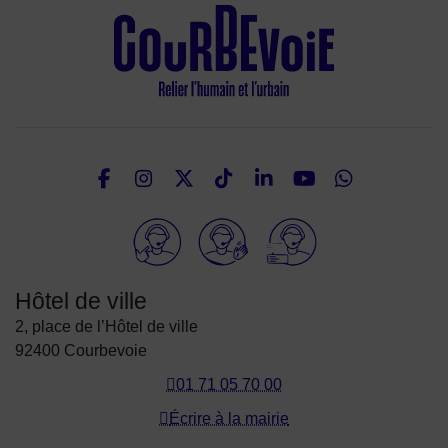
Facebook
Instagram
Twitter
TikTok
LinkedIn
Youtube
What
Nous suivre
Elioz
Hôtel de ville
2, place de l’Hôtel de ville
92400 Courbevoie
01 71 05 70 00
Écrire à la mairie